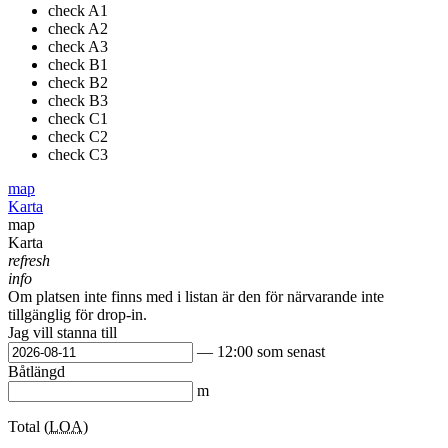
check
A1
check
A2
check
A3
check
B1
check
B2
check
B3
check
C1
check
C2
check
C3
map
Karta
map
Karta
refresh
info
Om platsen inte finns med i listan är den för närvarande inte
tillgänglig för drop-in.
Jag vill stanna till
— 12:00 som senast
Båtlängd
m
Total (
LOA
)