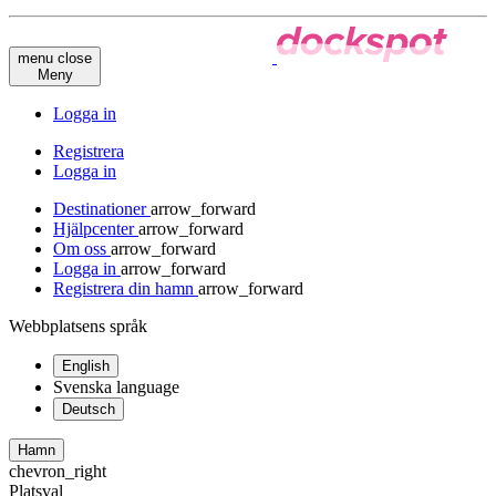
menu
close
Meny
Logga in
Registrera
Logga in
Destinationer
arrow_forward
Hjälpcenter
arrow_forward
Om oss
arrow_forward
Logga in
arrow_forward
Registrera din hamn
arrow_forward
Webbplatsens språk
English
Svenska
language
Deutsch
Hamn
chevron_right
Platsval