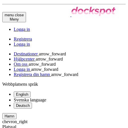
menu
close
Meny
Logga in
Registrera
Logga in
Destinationer
arrow_forward
Hjälpcenter
arrow_forward
Om oss
arrow_forward
Logga in
arrow_forward
Registrera din hamn
arrow_forward
Webbplatsens språk
English
Svenska
language
Deutsch
Hamn
chevron_right
Platsval