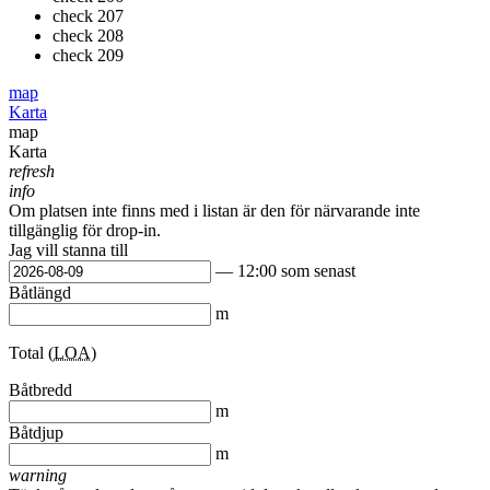
check
207
check
208
check
209
map
Karta
map
Karta
refresh
info
Om platsen inte finns med i listan är den för närvarande inte
tillgänglig för drop-in.
Jag vill stanna till
— 12:00 som senast
Båtlängd
m
Total (
LOA
)
Båtbredd
m
Båtdjup
m
warning