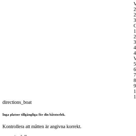
V
2
2
3
O
1
2
3
4
4
V
5
6
7
8
9
1
1
directions_boat
Inga platser tillgängliga för din båtstorlek.
Kontrollera att måtten är angivna korrekt.