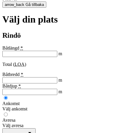
arrow_back
Gå tillbaka
Välj din plats
Rindö
Båtlängd
*
m
Total (
LOA
)
Båtbredd
*
m
Båtdjup
*
m
Ankomst
Välj ankomst
Avresa
Välj avresa