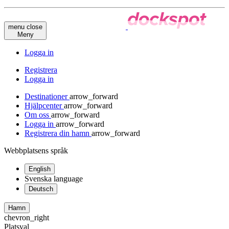
menu
close
Meny
Logga in
Registrera
Logga in
Destinationer
arrow_forward
Hjälpcenter
arrow_forward
Om oss
arrow_forward
Logga in
arrow_forward
Registrera din hamn
arrow_forward
Webbplatsens språk
English
Svenska
language
Deutsch
Hamn
chevron_right
Platsval