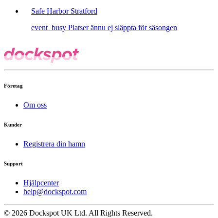
Safe Harbor Stratford
event_busy
Platser ännu ej släppta för säsongen
Företag
Om oss
Kunder
Registrera din hamn
Support
Hjälpcenter
help@dockspot.com
© 2026 Dockspot UK Ltd. All Rights Reserved.