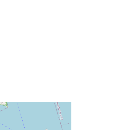
+
−
©
OpenStreetMap
mbyh@shmarinas.com