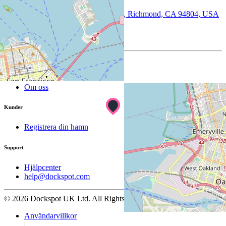
510-236-1013
1340 Marina Way South, Marina Bay, Richmond, CA 94804, USA
37.9137812, -122.3511915
Företag
Om oss
Kunder
Registrera din hamn
Support
Hjälpcenter
help@dockspot.com
© 2026 Dockspot UK Ltd. All Rights Reserved.
Användarvillkor
|