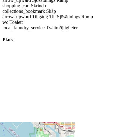
arrow_upward
Sjösättnings Ramp
shopping_cart
Skrinda
collections_bookmark
Skåp
arrow_upward
Tillgång Till Sjösättnings Ramp
wc
Toalett
local_laundry_service
Tvättmöjligheter
Plats