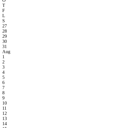
O
T
F
L
S
27
28
29
30
31
Aug
1
2
3
4
5
6
7
8
9
10
11
12
13
14