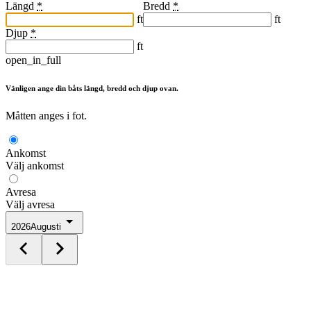
Längd
*
Bredd
*
ft
ft
Djup
*
ft
open_in_full
Vänligen ange din båts längd, bredd och djup ovan.
Måtten anges i fot.
Ankomst
Välj ankomst
Avresa
Välj avresa
2026
Augusti