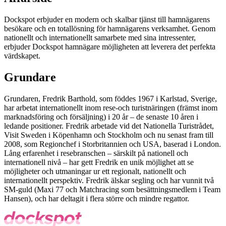
Dockspot erbjuder en modern och skalbar tjänst till hamnägarens
besökare och en totallösning för hamnägarens verksamhet. Genom
nationellt och internationellt samarbete med sina intressenter,
erbjuder Dockspot hamnägare möjligheten att leverera det perfekta
värdskapet.
Grundare
Grundaren, Fredrik Barthold, som föddes 1967 i Karlstad, Sverige,
har arbetat internationellt inom rese-och turistnäringen (främst inom
marknadsföring och försäljning) i 20 år – de senaste 10 åren i
ledande positioner. Fredrik arbetade vid det Nationella Turistrådet,
Visit Sweden i Köpenhamn och Stockholm och nu senast fram till
2008, som Regionchef i Storbritannien och USA, baserad i London.
Lång erfarenhet i resebranschen – särskilt på nationell och
internationell nivå – har gett Fredrik en unik möjlighet att se
möjligheter och utmaningar ur ett regionalt, nationellt och
internationellt perspektiv. Fredrik älskar segling och har vunnit två
SM-guld (Maxi 77 och Matchracing som besättningsmedlem i Team
Hansen), och har deltagit i flera större och mindre regattor.