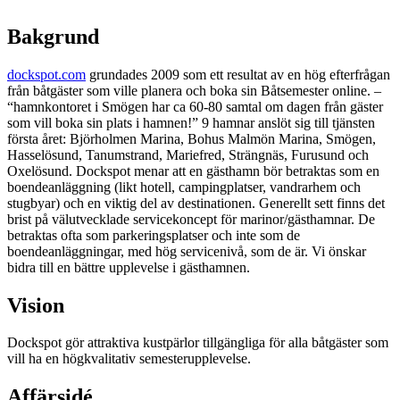
Bakgrund
dockspot.com
grundades 2009 som ett resultat av en hög efterfrågan
från båtgäster som ville planera och boka sin Båtsemester online. –
“hamnkontoret i Smögen har ca 60-80 samtal om dagen från gäster
som vill boka sin plats i hamnen!” 9 hamnar anslöt sig till tjänsten
första året: Björholmen Marina, Bohus Malmön Marina, Smögen,
Hasselösund, Tanumstrand, Mariefred, Strängnäs, Furusund och
Oxelösund. Dockspot menar att en gästhamn bör betraktas som en
boendeanläggning (likt hotell, campingplatser, vandrarhem och
stugbyar) och en viktig del av destinationen. Generellt sett finns det
brist på välutvecklade servicekoncept för marinor/gästhamnar. De
betraktas ofta som parkeringsplatser och inte som de
boendeanläggningar, med hög servicenivå, som de är. Vi önskar
bidra till en bättre upplevelse i gästhamnen.
Vision
Dockspot gör attraktiva kustpärlor tillgängliga för alla båtgäster som
vill ha en högkvalitativ semesterupplevelse.
Affärsidé