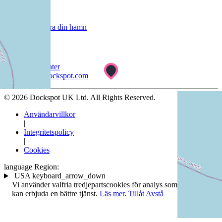
Kunder
Registrera din hamn
Support
Hjälpcenter
help@dockspot.com
© 2026 Dockspot UK Ltd. All Rights Reserved.
Användarvillkor
|
Integritetspolicy
|
Cookies
language
Region:
USA
keyboard_arrow_down
Vi använder valfria tredjepartscookies för analys som gör att vi
kan erbjuda en bättre tjänst.
Läs mer
.
Tillåt
Avstå