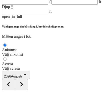
ft
ft
Djup
*
ft
open_in_full
Vänligen ange din båts längd, bredd och djup ovan.
Måtten anges i fot.
Ankomst
Välj ankomst
Avresa
Välj avresa
2026
Augusti