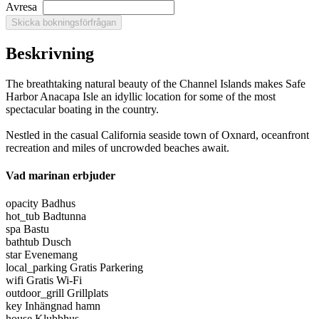
Avresa
Beskrivning
The breathtaking natural beauty of the Channel Islands makes Safe
Harbor Anacapa Isle an idyllic location for some of the most
spectacular boating in the country.
Nestled in the casual California seaside town of Oxnard, oceanfront
recreation and miles of uncrowded beaches await.
Vad marinan erbjuder
opacity
Badhus
hot_tub
Badtunna
spa
Bastu
bathtub
Dusch
star
Evenemang
local_parking
Gratis Parkering
wifi
Gratis Wi-Fi
outdoor_grill
Grillplats
key
Inhängnad hamn
house
Klubbhus