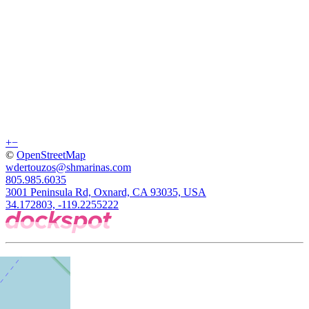
+
−
©
OpenStreetMap
wdertouzos@shmarinas.com
805.985.6035
3001 Peninsula Rd, Oxnard, CA 93035, USA
34.172803, -119.2255222
Företag
Om oss