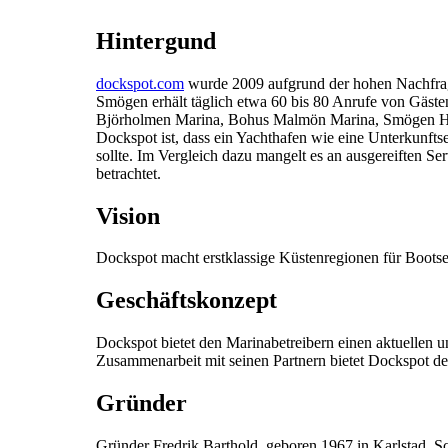
Hintergund
dockspot.com
wurde 2009 aufgrund der hohen Nachfrag
Smögen erhält täglich etwa 60 bis 80 Anrufe von Gästen
Björholmen Marina, Bohus Malmön Marina, Smögen Hafe
Dockspot ist, dass ein Yachthafen wie eine Unterkunfts
sollte. Im Vergleich dazu mangelt es an ausgereiften Ser
betrachtet.
Vision
Dockspot macht erstklassige Küstenregionen für Bootse
Geschäftskonzept
Dockspot bietet den Marinabetreibern einen aktuellen u
Zusammenarbeit mit seinen Partnern bietet Dockspot den
Gründer
Gründer Fredrik Barthold, geboren 1967 in Karlstad, Sch