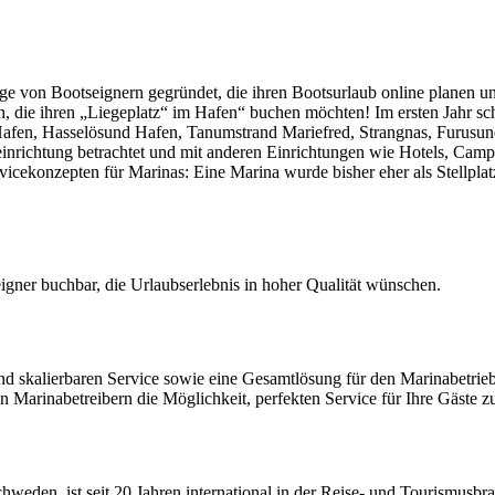
e von Bootseignern gegründet, die ihren Bootsurlaub online planen u
, die ihren „Liegeplatz“ im Hafen“ buchen möchten! Im ersten Jahr sch
n, Hasselösund Hafen, Tanumstrand Mariefred, Strangnas, Furusund 
einrichtung betrachtet und mit anderen Einrichtungen wie Hotels, Camp
vicekonzepten für Marinas: Eine Marina wurde bisher eher als Stellplatz
igner buchbar, die Urlaubserlebnis in hoher Qualität wünschen.
nd skalierbaren Service sowie eine Gesamtlösung für den Marinabetrieb.
 Marinabetreibern die Möglichkeit, perfekten Service für Ihre Gäste zu
weden, ist seit 20 Jahren international in der Reise- und Tourismusbra