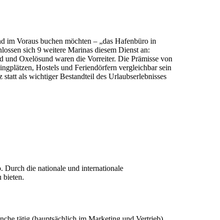
nd im Voraus buchen möchten – „das Hafenbüro in
lossen sich 9 weitere Marinas diesem Dienst an:
und Oxelösund waren die Vorreiter. Die Prämisse von
ingplätzen, Hostels und Feriendörfern vergleichbar sein
 statt als wichtiger Bestandteil des Urlaubserlebnisses
 Durch die nationale und internationale
 bieten.
nche tätig (hauptsächlich im Marketing und Vertrieb),