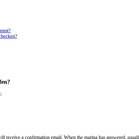
ommt?
checken?
fen?
:
will receive a confirmation email. When the marina has answered, usuall