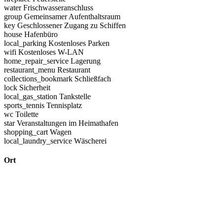
water
Frischwasseranschluss
group
Gemeinsamer Aufenthaltsraum
key
Geschlossener Zugang zu Schiffen
house
Hafenbüro
local_parking
Kostenloses Parken
wifi
Kostenloses W-LAN
home_repair_service
Lagerung
restaurant_menu
Restaurant
collections_bookmark
Schließfach
lock
Sicherheit
local_gas_station
Tankstelle
sports_tennis
Tennisplatz
wc
Toilette
star
Veranstaltungen im Heimathafen
shopping_cart
Wagen
local_laundry_service
Wäscherei
Ort