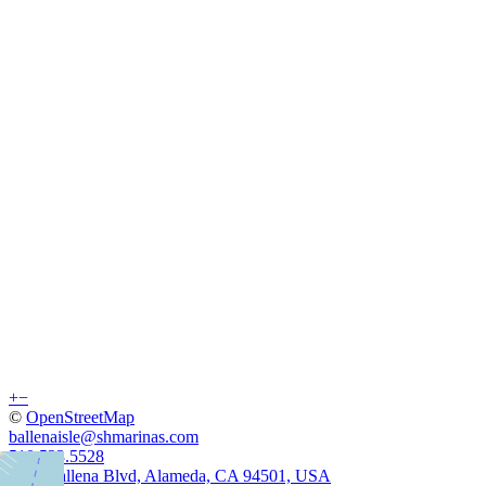
+
−
©
OpenStreetMap
ballenaisle@shmarinas.com
510.523.5528
1150 Ballena Blvd, Alameda, CA 94501, USA