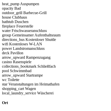
heat_pump
Auspumpen
opacity
Bad
outdoor_grill
Barbecue-Grill
house
Clubhaus
bathtub
Duschen
fireplace
Feuerstelle
water
Frischwasseranschluss
group
Gemeinsamer Aufenthaltsraum
directions_bus
Kostenloser Shuttle
wifi
Kostenloses W-LAN
power
Landstromanschluss
deck
Pavillon
arrow_upward
Rampenzugang
casino
Rasenspiele
collections_bookmark
Schließfach
pool
Schwimmbad
arrow_upward
Startrampe
wc
Toilette
star
Veranstaltungen im Heimathafen
shopping_cart
Wagen
local_laundry_service
Wäscherei
Ort