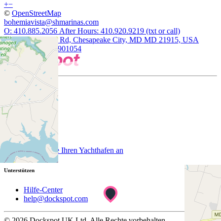
+
−
©
OpenStreetMap
bohemiavista@shmarinas.com
O: 410.885.2056 After Hours: 410.920.9219 (txt or call)
140 Vista Marina Rd, Chesapeake City, MD MD 21915, USA
39.4877807, -75.901054
Firma
Über uns
Kunde
Melden Sie Ihren Yachthafen an
Unterstützen
Hilfe-Center
help@dockspot.com
© 2026 Dockspot UK Ltd. Alle Rechte vorbehalten