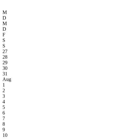
M
D
M
D
F
S
S
27
28
29
30
31
Aug
1
2
3
4
5
6
7
8
9
10