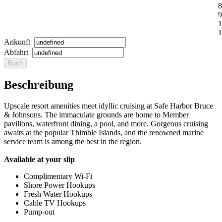
8
9
1
1
Ankunft
Abfahrt
Beschreibung
Upscale resort amenities meet idyllic cruising at Safe Harbor Bruce
& Johnsons. The immaculate grounds are home to Member
pavilions, waterfront dining, a pool, and more. Gorgeous cruising
awaits at the popular Thimble Islands, and the renowned marine
service team is among the best in the region.
Available at your slip
Complimentary Wi-Fi
Shore Power Hookups
Fresh Water Hookups
Cable TV Hookups
Pump-out