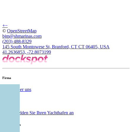
+
−
©
OpenStreetMap
bjm@shmarinas.com
(203) 488-8329
145 South Montowese St, Branford, CT CT 06405, USA
41.2636853, -72.8073199
Firma
Über uns
Kunde
Melden Sie Ihren Yachthafen an
Unterstützen