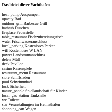
Das bietet dieser Yachthafen
heat_pump
Auspumpen
opacity
Bad
outdoor_grill
Barbecue-Grill
bathtub
Duschen
fireplace
Feuerstelle
table_restaurant
Fischzubereitungstisch
water
Frischwasseranschluss
local_parking
Kostenloses Parken
wifi
Kostenloses W-LAN
power
Landstromanschluss
delete
Müll
deck
Pavillon
casino
Rasenspiele
restaurant_menu
Restaurant
store
Schiffsladen
pool
Schwimmbad
lock
Sicherheit
nature_people
Spiellandschaft für Kinder
local_gas_station
Tankstelle
wc
Toilette
star
Veranstaltungen im Heimathafen
shopping_cart
Wagen