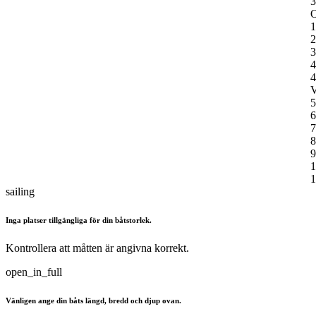
3
O
1
2
3
4
4
V
5
6
7
8
9
1
1
sailing
Inga platser tillgängliga för din båtstorlek.
Kontrollera att måtten är angivna korrekt.
open_in_full
Vänligen ange din båts längd, bredd och djup ovan.