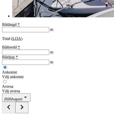
Båtlängd
*
m
Total (
LOA
)
Båtbredd
*
m
Båtdjup
*
m
Ankomst
Välj ankomst
Avresa
Välj avresa
2026
Augusti