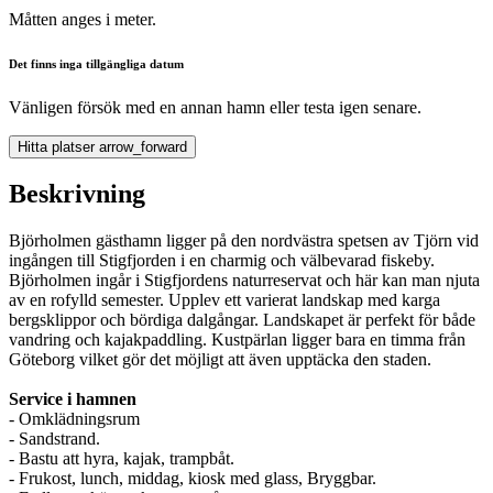
Måtten anges i meter.
Det finns inga tillgängliga datum
Vänligen försök med en annan hamn eller testa igen senare.
Hitta platser
arrow_forward
Beskrivning
Björholmen gästhamn ligger på den nordvästra spetsen av Tjörn vid
ingången till Stigfjorden i en charmig och välbevarad fiskeby.
Björholmen ingår i Stigfjordens naturreservat och här kan man njuta
av en rofylld semester. Upplev ett varierat landskap med karga
bergsklippor och bördiga dalgångar. Landskapet är perfekt för både
vandring och kajakpaddling. Kustpärlan ligger bara en timma från
Göteborg vilket gör det möjligt att även upptäcka den staden.
Service i hamnen
- Omklädningsrum
- Sandstrand.
- Bastu att hyra, kajak, trampbåt.
- Frukost, lunch, middag, kiosk med glass, Bryggbar.