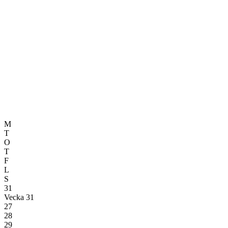
M
T
O
T
F
L
S
31
Vecka 31
27
28
29