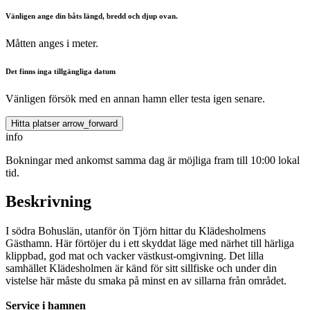
Vänligen ange din båts längd, bredd och djup ovan.
Måtten anges i meter.
Det finns inga tillgängliga datum
Vänligen försök med en annan hamn eller testa igen senare.
Hitta platser
arrow_forward
info
Bokningar med ankomst samma dag är möjliga fram till 10:00 lokal
tid.
Beskrivning
I södra Bohuslän, utanför ön Tjörn hittar du Klädesholmens
Gästhamn. Här förtöjer du i ett skyddat läge med närhet till härliga
klippbad, god mat och vacker västkust-omgivning. Det lilla
samhället Klädesholmen är känd för sitt sillfiske och under din
vistelse här måste du smaka på minst en av sillarna från området.
Service i hamnen