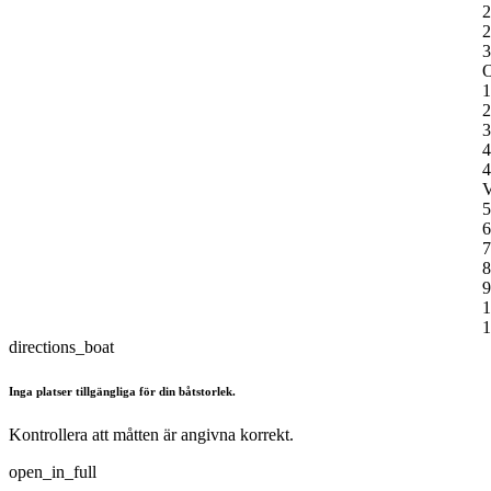
2
2
3
O
1
2
3
4
4
V
5
6
7
8
9
1
1
directions_boat
Inga platser tillgängliga för din båtstorlek.
Kontrollera att måtten är angivna korrekt.
open_in_full