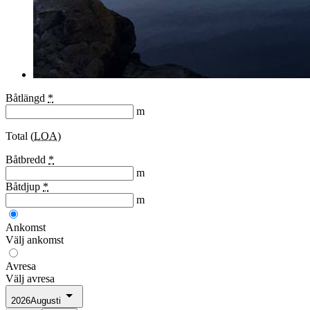
Båtlängd
*
m
Total (
LOA
)
Båtbredd
*
m
Båtdjup
*
m
Ankomst
Välj ankomst
Avresa
Välj avresa
2026
Augusti