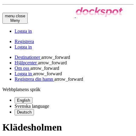
menu
close
Meny
Logga in
Registrera
Logga in
Destinationer
arrow_forward
Hjälpcenter
arrow_forward
Om oss
arrow_forward
Logga in
arrow_forward
Registrera din hamn
arrow_forward
Webbplatsens språk
English
Svenska
language
Deutsch
Klädesholmen