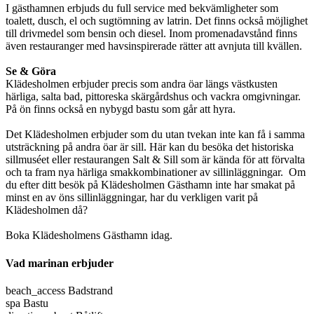
I gästhamnen erbjuds du full service med bekvämligheter som
toalett, dusch, el och sugtömning av latrin. Det finns också möjlighet
till drivmedel som bensin och diesel. Inom promenadavstånd finns
även restauranger med havsinspirerade rätter att avnjuta till kvällen.
Se & Göra
Klädesholmen erbjuder precis som andra öar längs västkusten
härliga, salta bad, pittoreska skärgårdshus och vackra omgivningar.
På ön finns också en nybygd bastu som går att hyra.
Det Klädesholmen erbjuder som du utan tvekan inte kan få i samma
utsträckning på andra öar är sill. Här kan du besöka det historiska
sillmuséet eller restaurangen Salt & Sill som är kända för att förvalta
och ta fram nya härliga smakkombinationer av sillinläggningar. Om
du efter ditt besök på Klädesholmen Gästhamn inte har smakat på
minst en av öns sillinläggningar, har du verkligen varit på
Klädesholmen då?
Boka Klädesholmens Gästhamn idag.
Vad marinan erbjuder
beach_access
Badstrand
spa
Bastu