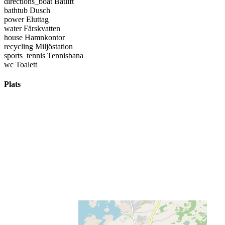
directions_boat
Båtlift
bathtub
Dusch
power
Eluttag
water
Färskvatten
house
Hamnkontor
recycling
Miljöstation
sports_tennis
Tennisbana
wc
Toalett
Plats