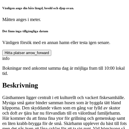
Vänligen ange din båts längd, bredd och djup ovan.
Måtten anges i meter.
Det finns inga tillgängliga datum
Vänligen försök med en annan hamn eller testa igen senare.
Hitta platser
arrow_forward
info
Bokningar med ankomst samma dag är möjliga fram till 10:00 lokal
tid.
Beskrivning
Gästhamnen ligger centralt i ett kulturellt och vackert fiskesamhälle.
Mysiga små gator binder samman husen som är byggda tätt bland
klipporna. Den skyddande viken som en gång var fylld av skutor
och doft av tjära har nu förvandlats till en välordnad familjehamn.
Här kommer du att finna fina ytor för grillning och gemenskap samt
en liten krabb-brygga för de små. Skärhamn upplever du bäst till fots
men det går även att låna cyklar för att ta sig runt. Vid högsäsong så