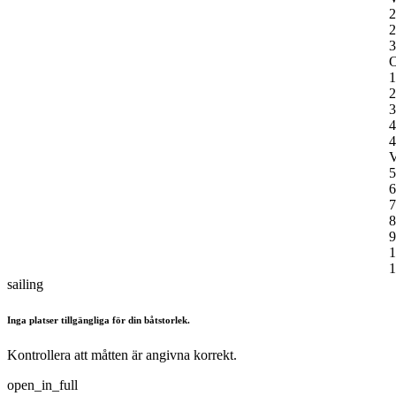
2
2
3
O
1
2
3
4
4
V
5
6
7
8
9
1
1
sailing
Inga platser tillgängliga för din båtstorlek.
Kontrollera att måtten är angivna korrekt.
open_in_full