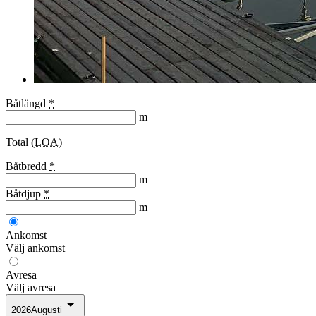
Båtlängd
*
m
Total (
LOA
)
Båtbredd
*
m
Båtdjup
*
m
Ankomst
Välj ankomst
Avresa
Välj avresa
2026
Augusti