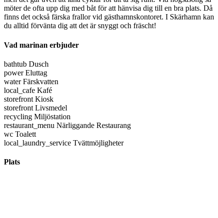
möter de ofta upp dig med båt för att hänvisa dig till en bra plats. Då
finns det också färska frallor vid gästhamnskontoret. I Skärhamn kan
du alltid förvänta dig att det är snyggt och fräscht!
Vad marinan erbjuder
bathtub
Dusch
power
Eluttag
water
Färskvatten
local_cafe
Kafé
storefront
Kiosk
storefront
Livsmedel
recycling
Miljöstation
restaurant_menu
Närliggande Restaurang
wc
Toalett
local_laundry_service
Tvättmöjligheter
Plats