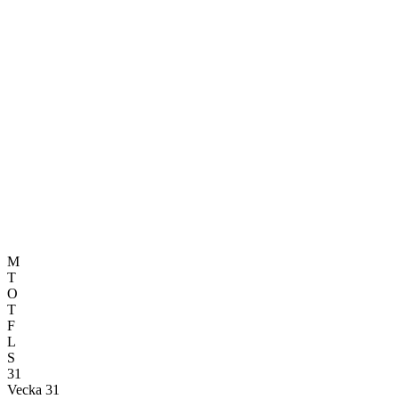
M
T
O
T
F
L
S
31
Vecka 31