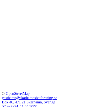
+
−
©
OpenStreetMap
gasthamn@skarhamnsbatforening.se
Box 46, 471 21 Skärhamn, Sverige
57.987874, 11.5458751