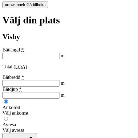
arrow_back
Gå tillbaka
Välj din plats
Visby
Båtlängd
*
m
Total (
LOA
)
Båtbredd
*
m
Båtdjup
*
m
Ankomst
Välj ankomst
Avresa
Välj avresa