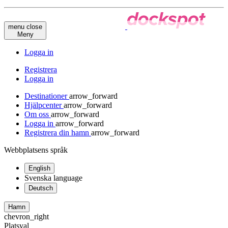
menu
close
Meny
Logga in
Registrera
Logga in
Destinationer
arrow_forward
Hjälpcenter
arrow_forward
Om oss
arrow_forward
Logga in
arrow_forward
Registrera din hamn
arrow_forward
Webbplatsens språk
English
Svenska
language
Deutsch
Hamn
chevron_right
Platsval