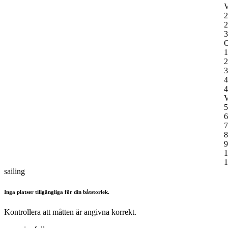
V
2
2
3
O
1
2
3
4
4
V
5
6
7
8
9
1
1
sailing
Inga platser tillgängliga för din båtstorlek.
Kontrollera att måtten är angivna korrekt.