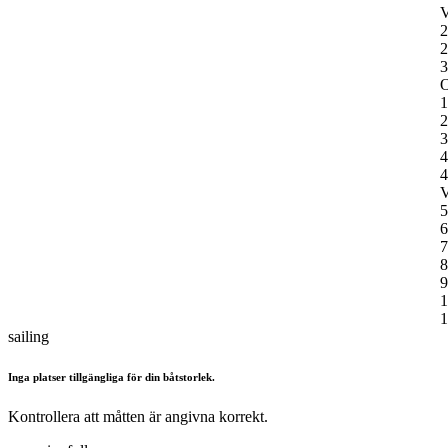
V
2
2
3
O
1
2
3
4
4
V
5
6
7
8
9
1
1
sailing
Inga platser tillgängliga för din båtstorlek.
Kontrollera att måtten är angivna korrekt.