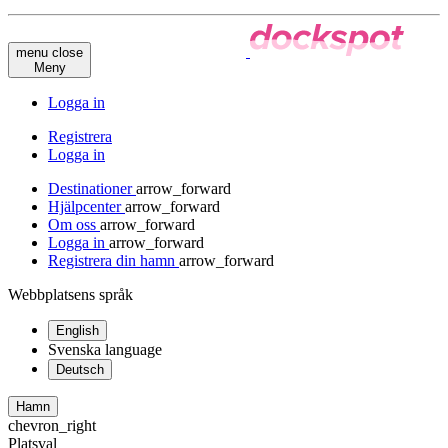
menu
close
Meny
Logga in
Registrera
Logga in
Destinationer
arrow_forward
Hjälpcenter
arrow_forward
Om oss
arrow_forward
Logga in
arrow_forward
Registrera din hamn
arrow_forward
Webbplatsens språk
English
Svenska
language
Deutsch
Hamn
chevron_right
Platsval