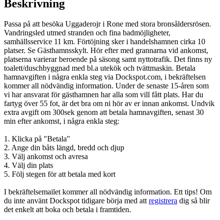
Beskrivning
Passa på att besöka Uggaderojr i Rone med stora bronsåldersrösen.
Vandringsled utmed stranden och fina badmöjligheter,
samhällsservice 11 km. Förtöjning sker i handelshamnen cirka 10
platser. Se Gästhamnsskylt. Hör efter med grannarna vid ankomst,
platserna varierar beroende på säsong samt nyttotrafik. Det finns ny
toalett/duschbyggnad med bl.a utekök och tvättmaskin. Betala
hamnavgiften i några enkla steg via Dockspot.com, i bekräftelsen
kommer all nödvändig information. Under de senaste 15-åren som
vi har ansvarat för gästhamnen har alla som vill fått plats. Har du
fartyg över 55 fot, är det bra om ni hör av er innan ankomst. Undvik
extra avgift om 300sek genom att betala hamnavgiften, senast 30
min efter ankomst, i några enkla steg:
1. Klicka på "Betala"
2. Ange din båts längd, bredd och djup
3. Välj ankomst och avresa
4. Välj din plats
5. Följ stegen för att betala med kort
I bekräftelsemailet kommer all nödvändig information. Ett tips! Om
du inte använt Dockspot tidigare börja med att
registrera
dig så blir
det enkelt att boka och betala i framtiden.