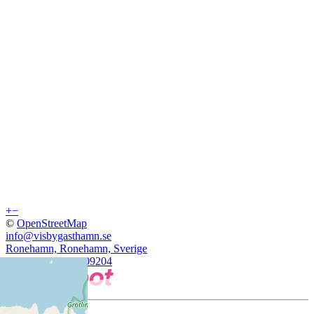
+
−
©
OpenStreetMap
info@visbygasthamn.se
Ronehamn, Ronehamn, Sverige
57.172659, 18.4909204