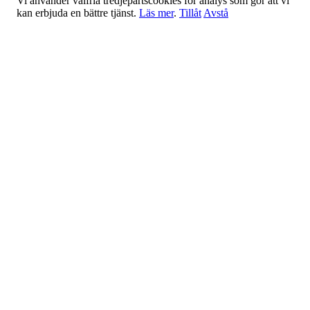
Vi använder valfria tredjepartscookies för analys som gör att vi
kan erbjuda en bättre tjänst.
Läs mer
.
Tillåt
Avstå