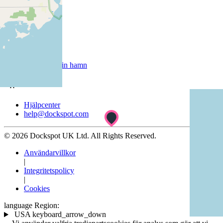
Företag
Om oss
Kunder
Registrera din hamn
Support
Hjälpcenter
help@dockspot.com
© 2026 Dockspot UK Ltd. All Rights Reserved.
Användarvillkor
|
Integritetspolicy
|
Cookies
language
Region:
USA
keyboard_arrow_down