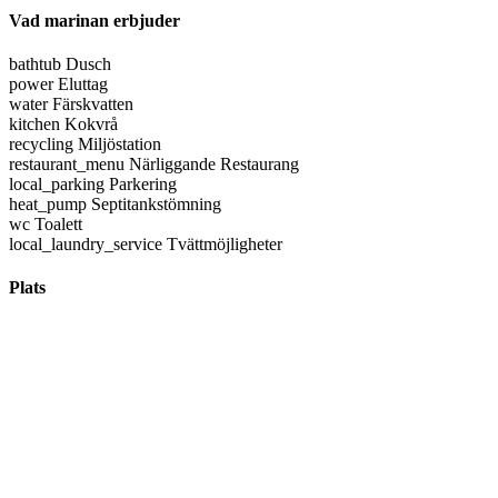
Vad marinan erbjuder
bathtub
Dusch
power
Eluttag
water
Färskvatten
kitchen
Kokvrå
recycling
Miljöstation
restaurant_menu
Närliggande Restaurang
local_parking
Parkering
heat_pump
Septitankstömning
wc
Toalett
local_laundry_service
Tvättmöjligheter
Plats