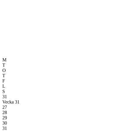
M
T
O
T
F
L
S
31
Vecka 31
27
28
29
30
31