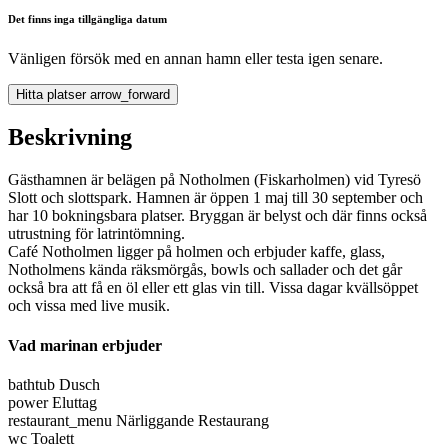
Det finns inga tillgängliga datum
Vänligen försök med en annan hamn eller testa igen senare.
Hitta platser
arrow_forward
Beskrivning
Gästhamnen är belägen på Notholmen (Fiskarholmen) vid Tyresö
Slott och slottspark. Hamnen är öppen 1 maj till 30 september och
har 10 bokningsbara platser. Bryggan är belyst och där finns också
utrustning för latrintömning.
Café Notholmen ligger på holmen och erbjuder kaffe, glass,
Notholmens kända räksmörgås, bowls och sallader och det går
också bra att få en öl eller ett glas vin till. Vissa dagar kvällsöppet
och vissa med live musik.
Vad marinan erbjuder
bathtub
Dusch
power
Eluttag
restaurant_menu
Närliggande Restaurang
wc
Toalett