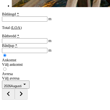
Båtlängd
*
m
Total (
LOA
)
Båtbredd
*
m
Båtdjup
*
m
Ankomst
Välj ankomst
Avresa
Välj avresa
2026
Augusti