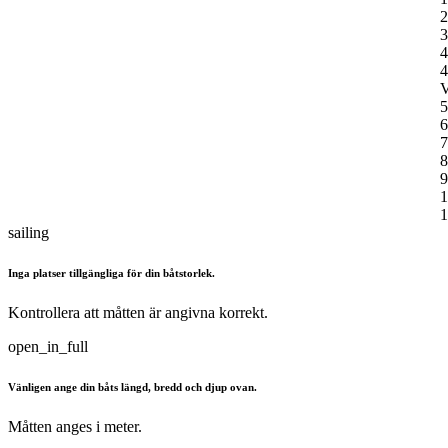
2
3
4
4
V
5
6
7
8
9
1
1
sailing
Inga platser tillgängliga för din båtstorlek.
Kontrollera att måtten är angivna korrekt.
open_in_full
Vänligen ange din båts längd, bredd och djup ovan.
Måtten anges i meter.