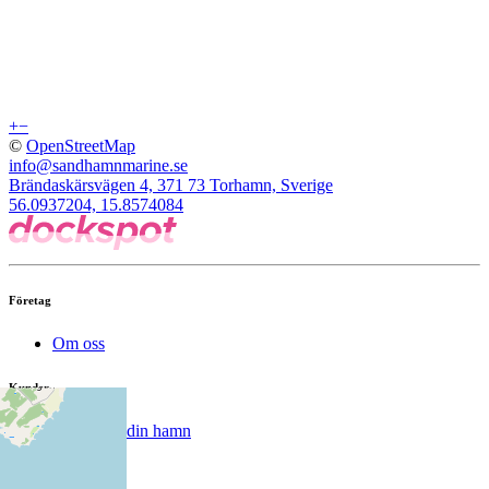
+
−
©
OpenStreetMap
info@sandhamnmarine.se
Brändaskärsvägen 4, 371 73 Torhamn, Sverige
56.0937204, 15.8574084
Företag
Om oss
Kunder
Registrera din hamn
Support