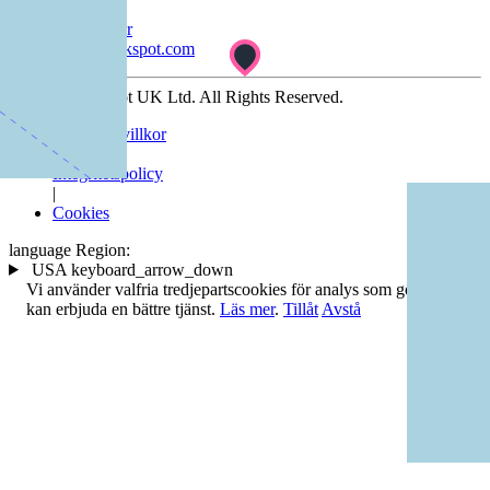
Hjälpcenter
help@dockspot.com
© 2026 Dockspot UK Ltd. All Rights Reserved.
Användarvillkor
|
Integritetspolicy
|
Cookies
language
Region:
USA
keyboard_arrow_down
Vi använder valfria tredjepartscookies för analys som gör att vi
kan erbjuda en bättre tjänst.
Läs mer
.
Tillåt
Avstå