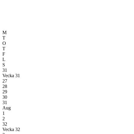
M
T
O
T
F
L
S
31
Vecka 31
27
28
29
30
31
Aug
1
2
32
Vecka 32