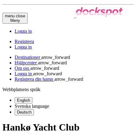
menu
close
Meny
Logga in
Registrera
Logga in
Destinationer
arrow_forward
Hjälpcenter
arrow_forward
Om oss
arrow_forward
Logga in
arrow_forward
Registrera din hamn
arrow_forward
Webbplatsens språk
English
Svenska
language
Deutsch
Hankø Yacht Club