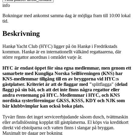
info
Bokningar med ankomst samma dag är möjliga fram till 10:00 lokal
tid.
Beskrivning
Hankø Yacht Club (HYC) ligger på ön Hankø i Fredrikstads
kommun. Hankø är en internationellt välkänd regattaarena, där
större regattor anordnas i området varje år.
HYC är endast öppet för sina egna medlemmar, men genom ett
samarbete med Kungliga Norska Seilföreningen (KNS) har
KNS-medlemmar tillgång till en av bryggorna vid HYC:s
gästplatser. Kriteriet är att de flaggar med "
splitflagga" (
delad
flagg) på sin båt, och att det inte finns några regattor eller
andra evenemang på HYC. Medlemmar i HYC, och KNS
nordiska systerföreningar GKSS, KSSS, KDY och NJK som
bär klubbvimplar kan också boka plats.
Tyvärr finns det inget serviceerbjudande såsom dusch, tvättmaskin
eller avfallslösning kopplat till gästplatserna. El köps via kreditkort
direkt vid elstolparna och vatten finns i slangar på bryggan.
Maximalt tre dagar per bokning