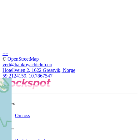
+
−
©
OpenStreetMap
vert@hankoyachtclub.no
Hotellveien 2, 1622 Gressvik, Norge
59.2124159, 10.7867547
Företag
Om oss
Kunder