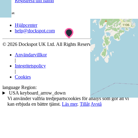
Registrera din hamn
Support
Hjälpcenter
help@dockspot.com
© 2026 Dockspot UK Ltd. All Rights Reserved.
Användarvillkor
|
Integritetspolicy
|
Cookies
language
Region:
USA
keyboard_arrow_down
Vi använder valfria tredjepartscookies för analys som gör att vi
kan erbjuda en bättre tjänst.
Läs mer
.
Tillåt
Avstå