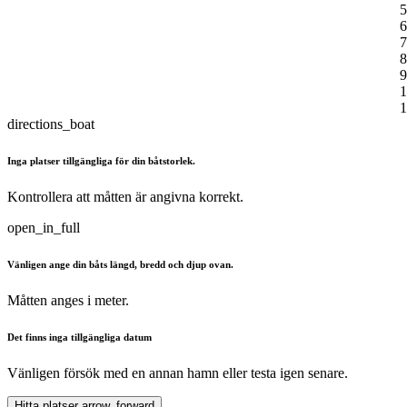
5
6
7
8
9
1
1
directions_boat
Inga platser tillgängliga för din båtstorlek.
Kontrollera att måtten är angivna korrekt.
open_in_full
Vänligen ange din båts längd, bredd och djup ovan.
Måtten anges i meter.
Det finns inga tillgängliga datum
Vänligen försök med en annan hamn eller testa igen senare.
Hitta platser
arrow_forward