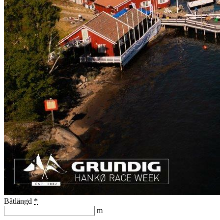
Båtlängd
*
m