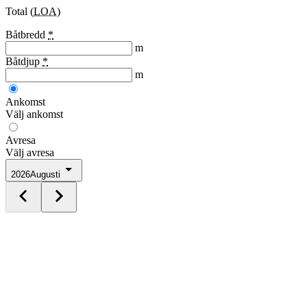
Total (
LOA
)
Båtbredd
*
m
Båtdjup
*
m
Ankomst
Välj ankomst
Avresa
Välj avresa
2026
Augusti