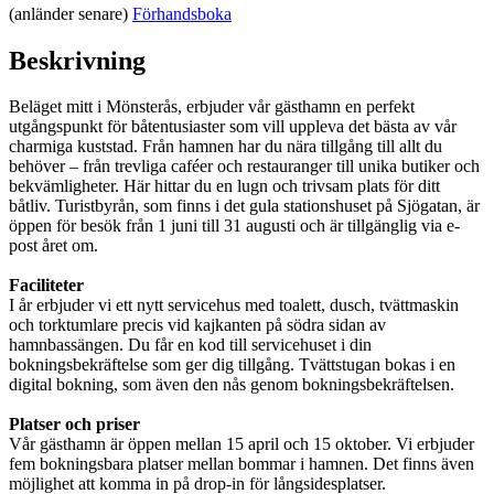
(anländer senare)
Förhandsboka
Beskrivning
Beläget mitt i Mönsterås, erbjuder vår gästhamn en perfekt
utgångspunkt för båtentusiaster som vill uppleva det bästa av vår
charmiga kuststad. Från hamnen har du nära tillgång till allt du
behöver – från trevliga caféer och restauranger till unika butiker och
bekvämligheter. Här hittar du en lugn och trivsam plats för ditt
båtliv. Turistbyrån, som finns i det gula stationshuset på Sjögatan, är
öppen för besök från 1 juni till 31 augusti och är tillgänglig via e-
post året om.
Faciliteter
I år erbjuder vi ett nytt servicehus med toalett, dusch, tvättmaskin
och torktumlare precis vid kajkanten på södra sidan av
hamnbassängen. Du får en kod till servicehuset i din
bokningsbekräftelse som ger dig tillgång. Tvättstugan bokas i en
digital bokning, som även den nås genom bokningsbekräftelsen.
Platser och priser
Vår gästhamn är öppen mellan 15 april och 15 oktober. Vi erbjuder
fem bokningsbara platser mellan bommar i hamnen. Det finns även
möjlighet att komma in på drop-in för långsidesplatser.