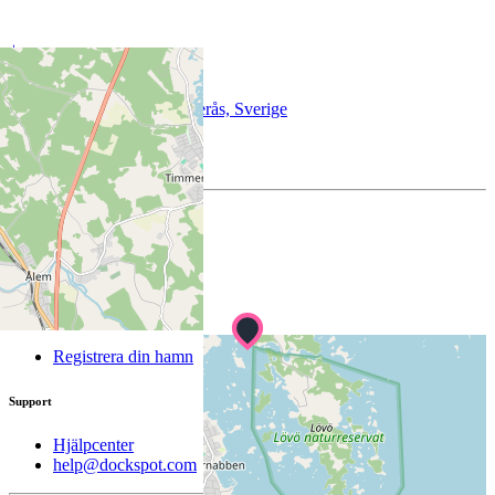
+
−
©
OpenStreetMap
turism@monsteras.se
Sjögatan 29, 383 22 Mönsterås, Sverige
57.0411172, 16.4491506
Företag
Om oss
Kunder
Registrera din hamn
Support
Hjälpcenter
help@dockspot.com