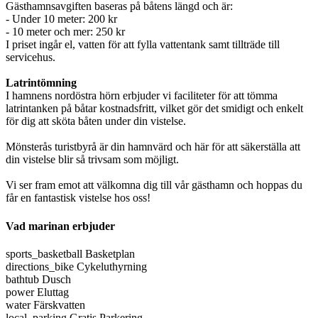
Gästhamnsavgiften baseras på båtens längd och är:
- Under 10 meter: 200 kr
- 10 meter och mer: 250 kr
I priset ingår el, vatten för att fylla vattentank samt tillträde till
servicehus.
Latrintömning
I hamnens nordöstra hörn erbjuder vi faciliteter för att tömma
latrintanken på båtar kostnadsfritt, vilket gör det smidigt och enkelt
för dig att sköta båten under din vistelse.
Mönsterås turistbyrå är din hamnvärd och här för att säkerställa att
din vistelse blir så trivsam som möjligt.
Vi ser fram emot att välkomna dig till vår gästhamn och hoppas du
får en fantastisk vistelse hos oss!
Vad marinan erbjuder
sports_basketball
Basketplan
directions_bike
Cykeluthyrning
bathtub
Dusch
power
Eluttag
water
Färskvatten
local_parking
Gratis Parkering