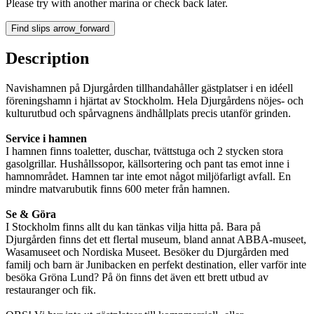
Please try with another marina or check back later.
Find slips
arrow_forward
Description
Navishamnen på Djurgården tillhandahåller gästplatser i en idéell
föreningshamn i hjärtat av Stockholm. Hela Djurgårdens nöjes- och
kulturutbud och spårvagnens ändhållplats precis utanför grinden.
Service i hamnen
I hamnen finns toaletter, duschar, tvättstuga och 2 stycken stora
gasolgrillar. Hushållssopor, källsortering och pant tas emot inne i
hamnområdet. Hamnen tar inte emot något miljöfarligt avfall. En
mindre matvarubutik finns 600 meter från hamnen.
Se & Göra
I Stockholm finns allt du kan tänkas vilja hitta på. Bara på
Djurgården finns det ett flertal museum, bland annat ABBA-museet,
Wasamuseet och Nordiska Museet. Besöker du Djurgården med
familj och barn är Junibacken en perfekt destination, eller varför inte
besöka Gröna Lund? På ön finns det även ett brett utbud av
restauranger och fik.