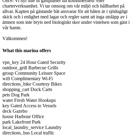
OBS! Vi hyr inte ut gästplatser till komnmersiell- eller
charterverksamhet. Vi tar omsorg om vår miljö och hållbarhet på
allvar. Kapten på gästande båt ansvarar för att båten är i sjödugligt
skick och i enlighet med lagar och regler samt att inga utsläpp av i
ämnen som inte bryts ned biologiskt sker under vistelsen som gäst i
vår hamn.
Välkommen!
What this marina offers
vpn_key
24 Hour Gated Security
outdoor_grill
Barbecue Grills
group
Community Leisure Space
wifi
Complimentary Wi-Fi
directions_bike
Courtesy Bikes
shopping_cart
Dock Carts
pets
Dog Park
water
Fresh Water Hookups
key
Gated Access to Vessels
deck
Gazebo
house
Harbour Office
park
Lakefront Park
local_laundry_service
Laundry
directions_bus
Local traffic