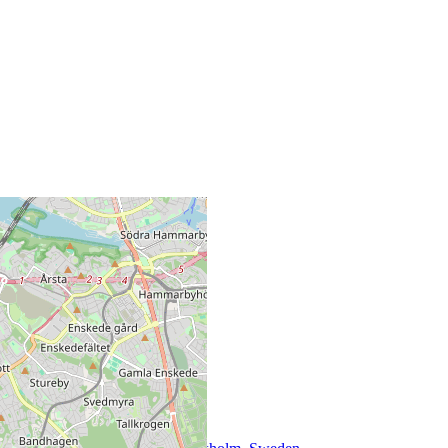
+
−
©
OpenStreetMap
hamnen@navis.se