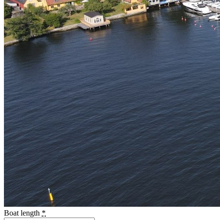
Boat length
*