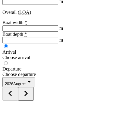
m
Overall (
LOA
)
Boat width
*
m
Boat depth
*
m
Arrival
Choose arrival
Departure
Choose departure
2026
August