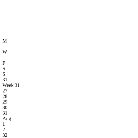
M
T
W
T
F
S
S
31
Week 31
27
28
29
30
31
Aug
1
2
32