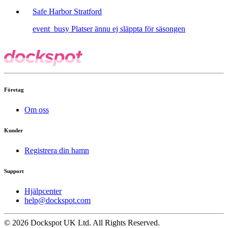
Safe Harbor Stratford
event_busy
Platser ännu ej släppta för säsongen
Företag
Om oss
Kunder
Registrera din hamn
Support
Hjälpcenter
help@dockspot.com
© 2026 Dockspot UK Ltd. All Rights Reserved.